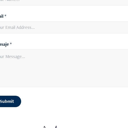
il *
saje *
Submit